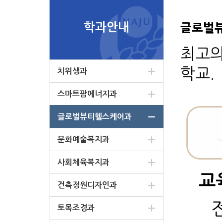
학과안내
글로벌
최고의
학교.
치위생과
스마트팜에너지과
글로벌뷰티헬스케어과
문화예술복지과
사회체육복지과
교
건축정원디자인과
토목조경과